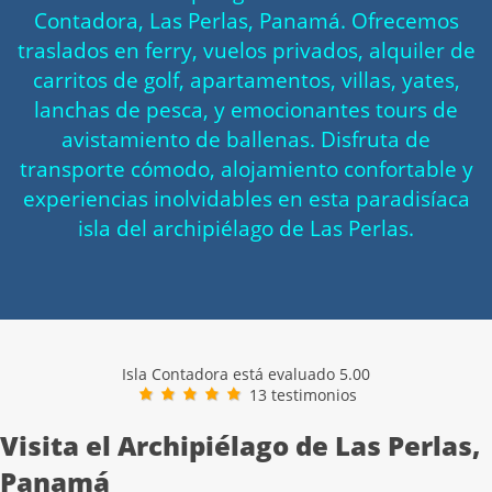
Contadora, Las Perlas, Panamá. Ofrecemos
traslados en ferry, vuelos privados, alquiler de
carritos de golf, apartamentos, villas, yates,
lanchas de pesca, y emocionantes tours de
avistamiento de ballenas. Disfruta de
transporte cómodo, alojamiento confortable y
experiencias inolvidables en esta paradisíaca
isla del archipiélago de Las Perlas.
Isla Contadora está evaluado
5.00
13
testimonios
Visita el Archipiélago de Las Perlas,
Panamá